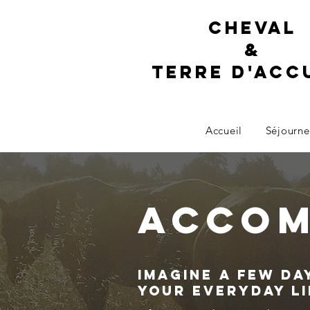
Cheval
&
terre d'acc
Accueil
Séjourne
acco
Imagine a few d
your everyday li