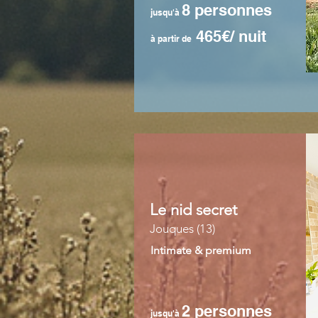
8 personnes
jusqu'à
465€/ nuit
à partir de
Le nid secret
Jouques (13)
Intimate & premium
2 personnes
jusqu'à