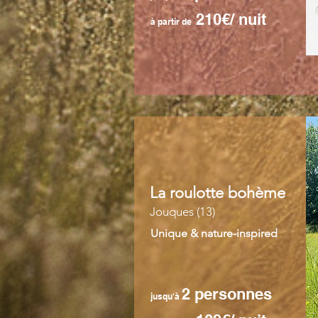
210€/ nuit
à partir de
La roulotte bohème
Jouques (13)
Unique & nature-inspired
2 personnes
jusqu'à