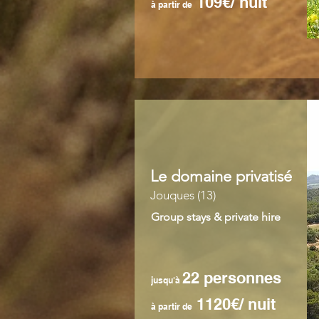
109€/ nuit
à partir de
Le domaine privatisé
Jouques (13)
Group stays & private hire
22 personnes
jusqu'à
1120€/ nuit
à partir de