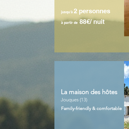
2 personnes
jusqu'à
88€/ nuit
à partir de
La maison des hôtes
Jouques (13)
Family-friendly & comfortable