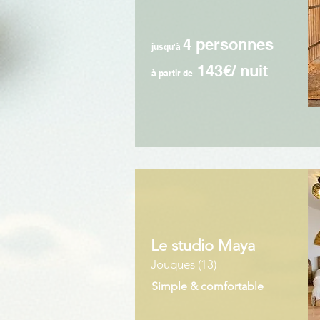
4 personnes
jusqu'à
143€/ nuit
à partir de
Le studio Maya
Jouques (13)
Simple & comfortable