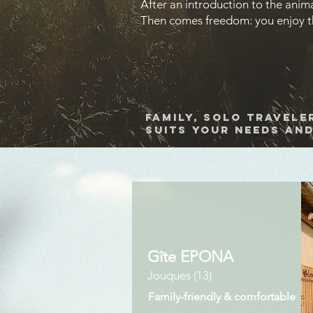
After an introduction to the anim
Then comes freedom: you enjoy thi
Family, solo travele
suits your needs and
Gîte EPONA
Jouques (13)
Family-friendly & comfortable