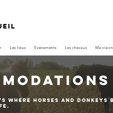
ueil
r
Les lieux
Evénements
Les chevaux
Ma vision
mmodation
ays where horses and donkeys 
fe.