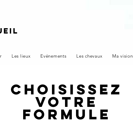
ueil
r
Les lieux
Evénements
Les chevaux
Ma vision
Choisissez
votre
formule