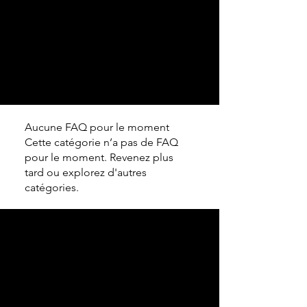
Cheval
&
terre
d'accueil
Aucune FAQ pour le moment
Cette catégorie n’a pas de FAQ
pour le moment. Revenez plus
tard ou explorez d'autres
catégories.
Cheval & Terre d'Accueil
13490 Jouques /