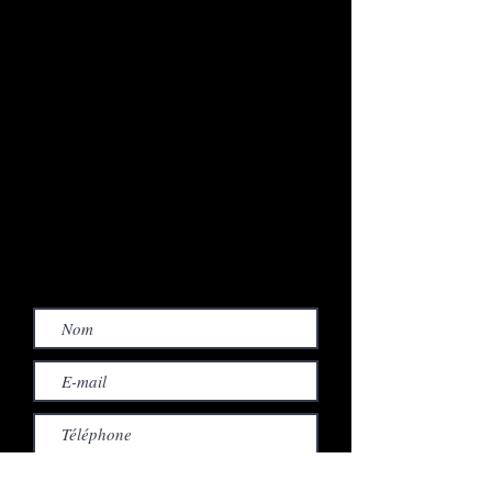
ladaouste@gmail.com
Gérante : Corinne Quirici