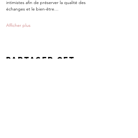
intimistes afin de préserver la qualité des 
échanges et le bien-être…
Afficher plus
Partager cet
événement
Cheval & Terre d'Accueil
13490 Jouques /