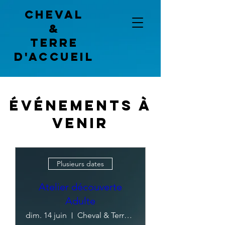
Cheval
&
terre
d'accueil
Événements à
venir
Plusieurs dates
Atelier découverte
Adulte
dim. 14 juin
Cheval & Terre d'Accueil