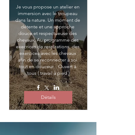
Je vous propose un atelier en 
immersion avec le troupeau 
dans la nature. Un moment de 
détente et une approche 
douce et respectueuse des 
chevaux. Au programme des 
execrices de respirations, des 
exercices avec les chevaux 
afin de se reconnecter à soi 
tout en douceur.   Ouvert à 
tous ( travail à pied )
Détails