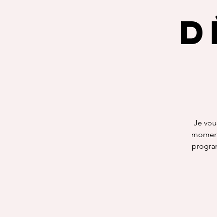
d
Je vou
moment
program