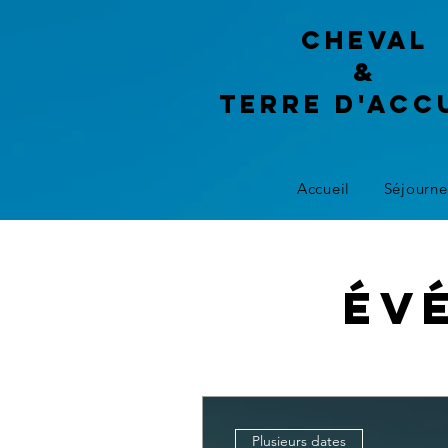
Cheval
&
terre d'acc
Accueil
Séjourne
Év
Plusieurs dates