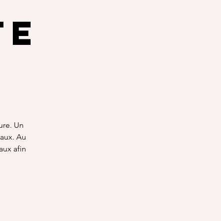
te
ure. Un
aux. Au
aux afin