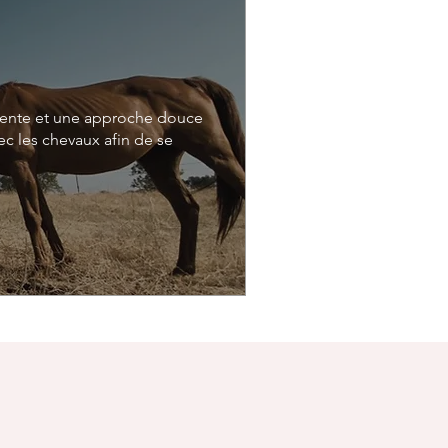
tente et une approche douce 
 les chevaux afin de se 