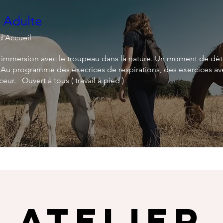
e Adulte
d'Accueil
n immersion avec le troupeau dans la nature. Un moment de dé
Au programme des execrices de respirations, des exercices avec
ur.   Ouvert à tous ( travail à pied )
Atelier