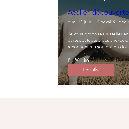
Atelier découvert
dim. 14 juin
Cheval & Terre 
Je vous propose un atelier e
et respectueuse des chevaux. 
reconnecter à soi tout en douce
Détails