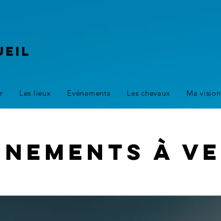
ueil
r
Les lieux
Evénements
Les chevaux
Ma vision
énements à ve