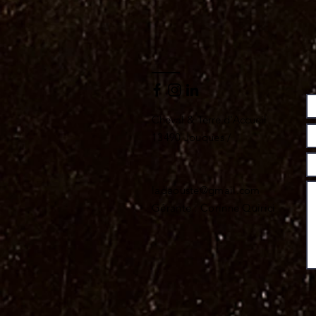
Cheval & Terre d'Accueil
13490 Jouques /
ladaouste@gmail.com
Gérante : Corinne Quirici