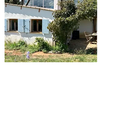
Le domaine privatisé
Jouques (13)
Groupe & privatisation
22 personnes
jusqu'à
1200€/ nuit
à partir de