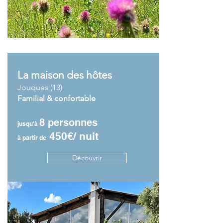
La maison des hôtes
Jouques (13)
Familial & confortable
8 personnes
jusqu'à
450€/ nuit
à partir de
Découvrir