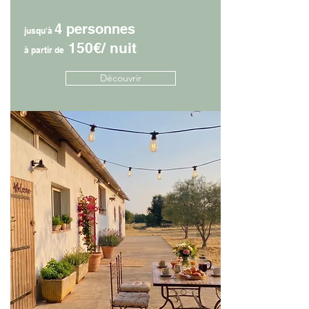
4 personnes
jusqu'à
150€/ nuit
à partir de
Découvrir