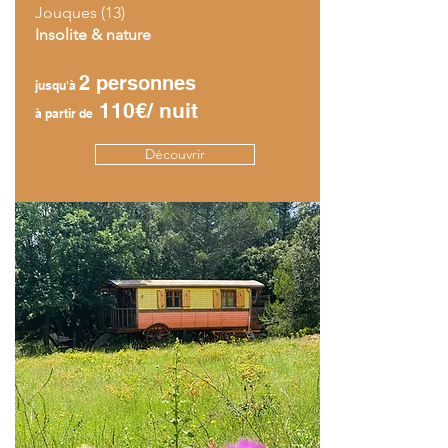
Jouques (13)
Insolite & nature
2 personnes
jusqu'à
110€/ nuit
à partir de
Découvrir