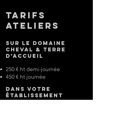
tarifs
ateliers
Sur le domaine
Cheval & Terre
d’Accueil
250 € ht demi-journée
450 € ht journée​
Dans votre
établissement
300 € ht demi-journée
600 € ht journée
Frais km en supplément au
delà de 40 km