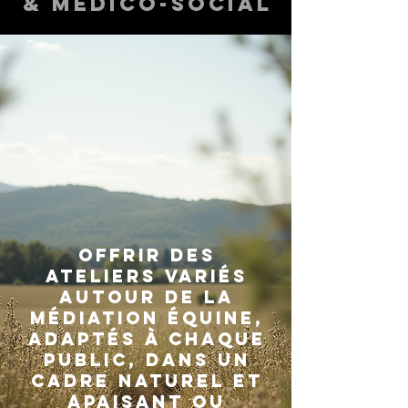
& médico-social
​Offrir des
ateliers variés
autour de la
médiation équine,
adaptés à chaque
public, dans un
cadre naturel et
apaisant ou