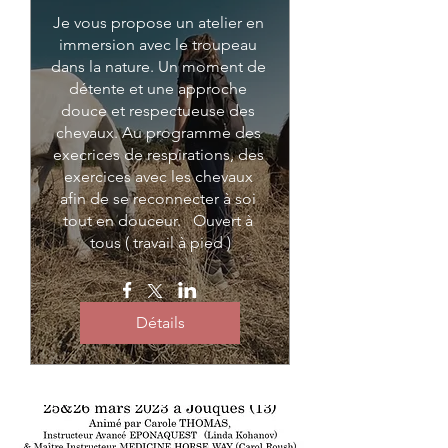
Je vous propose un atelier en 
immersion avec le troupeau 
dans la nature. Un moment de 
détente et une approche 
douce et respectueuse des 
chevaux. Au programme des 
execrices de respirations, des 
exercices avec les chevaux 
afin de se reconnecter à soi 
tout en douceur.   Ouvert à 
tous ( travail à pied )
Détails