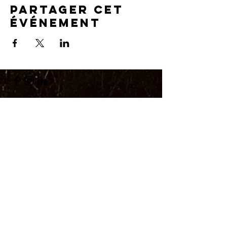
Partager cet
événement
Cheval & Terre d'Accueil
13490 Jouques /
ladaouste@gmail.com
Gérante : Corinne Quirici