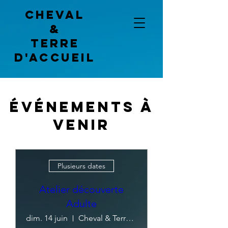
Cheval
&
terre
d'accueil
Événements à
venir
Plusieurs dates
Atelier découverte
Adulte
dim. 14 juin
Cheval & Terre d'Accueil