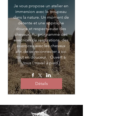
Je vous propose un atelier en 
immersion avec le troupeau 
dans la nature. Un moment de 
détente et une approche 
douce et respectueuse des 
chevaux. Au programme des 
execrices de respirations, des 
exercices avec les chevaux 
afin de se reconnecter à soi 
tout en douceur.   Ouvert à 
tous ( travail à pied )
Détails