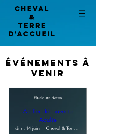
Cheval
&
terre
d'accueil
Événements à
venir
Plusieurs dates
Atelier découverte
Adulte
dim. 14 juin
Cheval & Terre d'Accueil