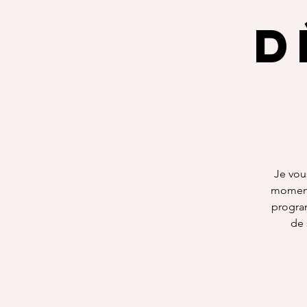
d
Je vou
moment
program
de 