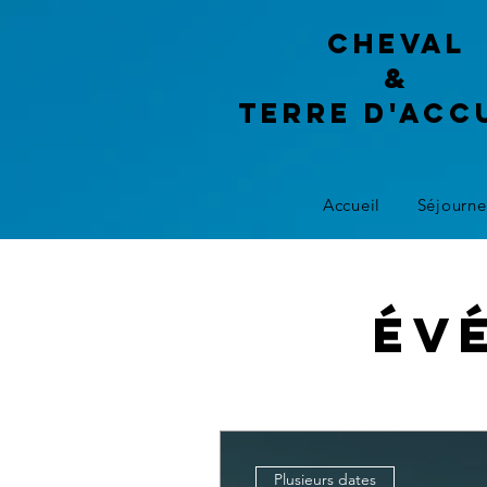
Cheval
&
terre d'acc
Accueil
Séjourne
Év
Plusieurs dates