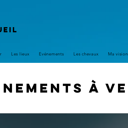
ueil
r
Les lieux
Evénements
Les chevaux
Ma vision
énements à ve