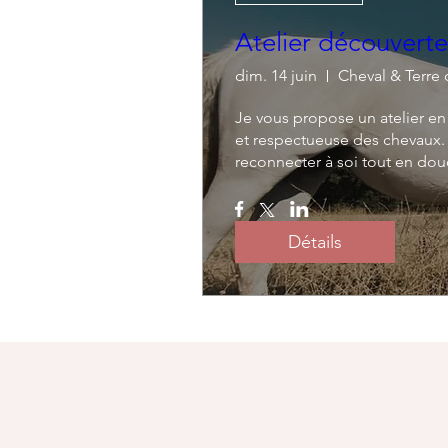
Atelier découvert
dim. 14 juin
Cheval & Terre 
Je vous propose un atelier e
et respectueuse des chevaux. 
reconnecter à soi tout en douce
Détails