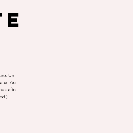
te
ure. Un
aux. Au
aux afin
ed )