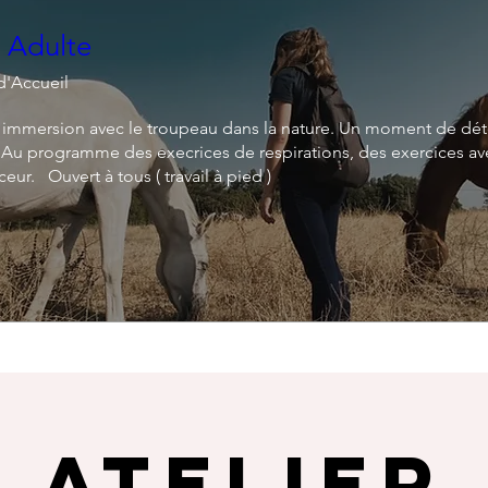
e Adulte
d'Accueil
n immersion avec le troupeau dans la nature. Un moment de dé
Au programme des execrices de respirations, des exercices avec
ur.   Ouvert à tous ( travail à pied )
Atelier