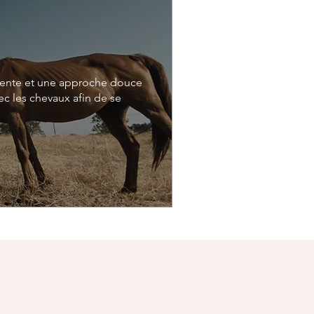
tente et une approche douce 
 les chevaux afin de se 