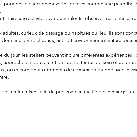
s pour des ateliers découvertes pensés comme une parenthèse
.
t “faire une activité”. On vient ralentir, observer, ressentir, et r
x adultes, curieux de passage ou habitués du lieu. Ils sont conç
u domaine, entre chevaux, ânes et environnement naturel préser
ie du jour, les ateliers peuvent inclure différentes expériences 
approche en douceur et en liberté, temps de soin et de bross
ux, ou encore petits moments de connexion guidée avec le vivant
tre.
r rester intimistes afin de préserver la qualité des échanges et