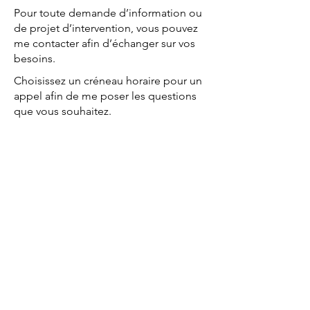
Pour toute demande d’information ou
de projet d’intervention, vous pouvez
me contacter afin d’échanger sur vos
besoins.
Choisissez un créneau horaire pour un
appel afin de me poser les questions
que vous souhaitez.
Prendre un RDV téléphonique
Cheval & Terre d'Accueil
13490 Jouques /
ladaouste@gmail.com