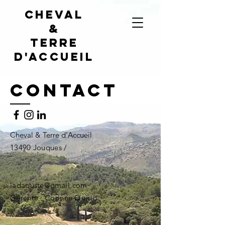
Cheval
&
terre
d'accueil
Contact
Cheval & Terre d'Accueil
13490 Jouques /
ladaouste@gmail.com
Gérante : Corinne Quirici